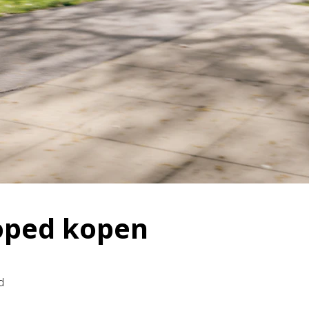
oped kopen
d