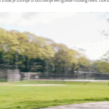
e zodat je zoontje of dochtertje een goede houding heeft. Ook b