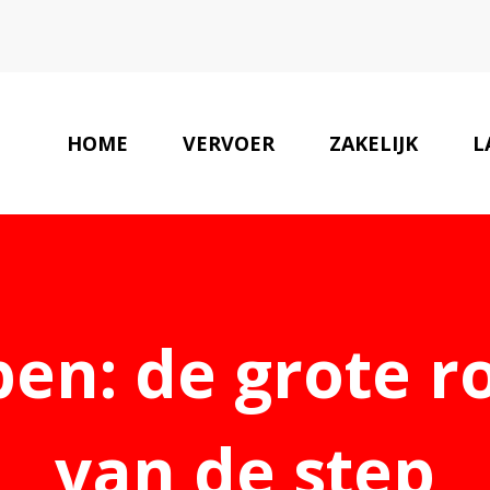
HOME
VERVOER
ZAKELIJK
L
en: de grote r
van de step