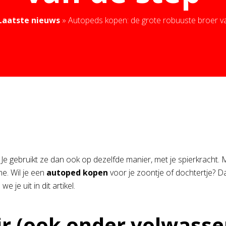
Laatste nieuws
»
Autopeds kopen: de grote robuuste broer v
gebruikt ze dan ook op dezelfde manier, met je spierkracht. M
e. Wil je een
autoped kopen
voor je zoontje of dochtertje? Dan
 je uit in dit artikel.
ir (ook onder volwass