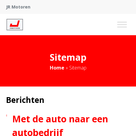
JR Motoren
Sitemap
Home
»
Sitemap
Berichten
Met de auto naar een
autobedrijf