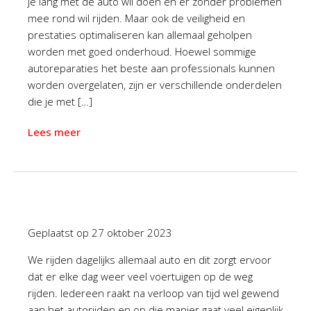
je lang met de auto wil doen en er zonder problemen
mee rond wil rijden. Maar ook de veiligheid en
prestaties optimaliseren kan allemaal geholpen
worden met goed onderhoud. Hoewel sommige
autoreparaties het beste aan professionals kunnen
worden overgelaten, zijn er verschillende onderdelen
die je met […]
Lees meer
Geplaatst op
27 oktober 2023
We rijden dagelijks allemaal auto en dit zorgt ervoor
dat er elke dag weer veel voertuigen op de weg
rijden. Iedereen raakt na verloop van tijd wel gewend
aan het autorijden en op die manier gaat veel eigenlijk