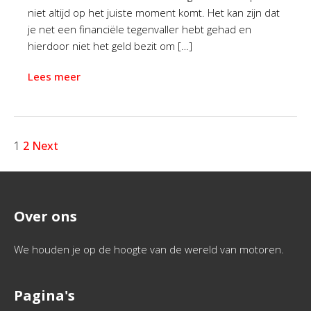
niet altijd op het juiste moment komt. Het kan zijn dat
je net een financiële tegenvaller hebt gehad en
hierdoor niet het geld bezit om […]
Lees meer
1
2
Next
Over ons
We houden je op de hoogte van de wereld van motoren.
Pagina's