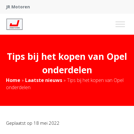
JR Motoren
Tips bij het kopen van Opel
onderdelen
Home
»
Laatste nieuws
»
Tips bij het kopen van Opel
onderdelen
Geplaatst op
18 mei 2022