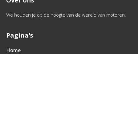
Over ons
We houden je op de hoogte van de wereld van motoren.
Pagina's
Home
Motorbedrijven
Motor links
Sitemap
Contactgegevens
Via info @ jrmotoren.nl neem je eenvoudig contact met ons
op. We beantwoorden je vragen zo snel mogelijk.