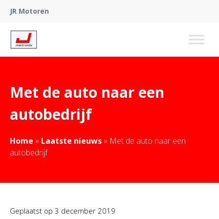
JR Motoren
Met de auto naar een
autobedrijf
Home
»
Laatste nieuws
»
Met de auto naar een
autobedrijf
Geplaatst op
3 december 2019